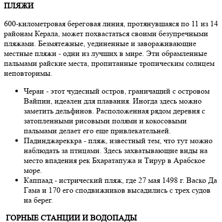
ПЛЯЖИ
600-километровая береговая линия, протянувшаяся по 11 из 14
районам Керала, может похвастаться своими безупречными
пляжами. Безмятежные, уединенные и завораживающие
местные пляжи - одни из лучших в мире. Эти обрамленные
пальмами райские места, пропитанные тропическим солнцем
неповторимы.
Чераи - этот чудесный остров, граничащий с островом
Вайпин, идеален для плавания. Иногда здесь можно
заметить дельфинов. Расположенная рядом деревня с
затопленными рисовыми полями и кокосовыми
пальмами делает его еще привлекательней.
Падинджареккра - пляж, известный тем, что тут можно
наблюдать за птицами. Здесь захватывающие виды на
место впадения рек Бхаратапужа и Тирур в Арабское
море.
Каппаад - истрический пляж, где 27 мая 1498 г. Васко Да
Гама и 170 его сподвижников высадились с трех судов
на берег.
ГОРНЫЕ СТАНЦИИ И ВОДОПАДЫ