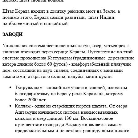
Штат Керала входит в десятку райских мест на Земле, а
помимо этого, Керала самый развитый, штат Индии,
наиболее чистый и спокойный.
ЗАВОДИ
Уникальная система бесчисленных лагун, озер, устьев рек т
каналов проходит через сердце Кералы. Путешествие по этой
системе проходит на Кеттувалам (традиционные деревенские
катера длиной более 60 футов) - комфортабельный плавучий
дом, состоящий из двух спален, соединенных с ванными
комнатами, открытого салона, палубы, мини-кухни.
Тхируваллам - спокойные участки заводей, известны
благодаря храму на берегу реки Карамана, котрому
более 2000 лет.
Коллам - один из старейших портов шатата. От озера
Аштамуди начинается система взаимосвязанных
каналов и озер длиной 130 км. Восьмичасовое
путешествие отсюда до Аллапужи является самым
продолжительным и не оставит равнодушным никого.