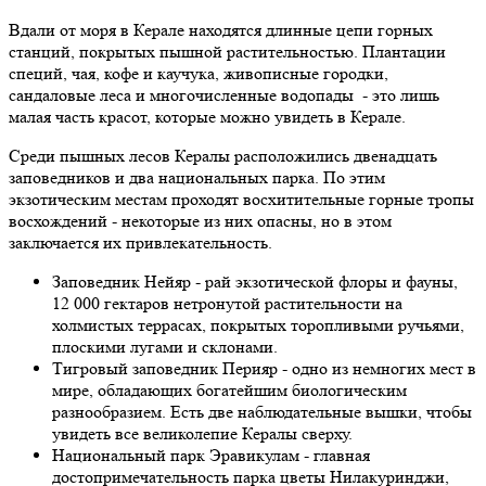
Вдали от моря в Керале находятся длинные цепи горных
станций, покрытых пышной растительностью. Плантации
специй, чая, кофе и каучука, живописные городки,
сандаловые леса и многочисленные водопады - это лишь
малая часть красот, которые можно увидеть в Керале.
Среди пышных лесов Кералы расположились двенадцать
заповедников и два национальных парка. По этим
экзотическим местам проходят восхитительные горные тропы
восхождений - некоторые из них опасны, но в этом
заключается их привлекательность.
Заповедник Нейяр - рай экзотической флоры и фауны,
12 000 гектаров нетронутой растительности на
холмистых террасах, покрытых торопливыми ручьями,
плоскими лугами и склонами.
Тигровый заповедник Перияр - одно из немногих мест в
мире, обладающих богатейшим биологическим
разнообразием. Есть две наблюдательные вышки, чтобы
увидеть все великолепие Кералы сверху.
Национальный парк Эравикулам - главная
достопримечательность парка цветы Нилакуринджи,