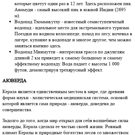
которые цветут один раз в 12 лет. Здесь расположен пик
Анамуди - самый высокий пик в южной Индии (2695
м).
Водопад Тхоммакутху - известный семиступенчатый
водопад - идеальное место для экстремального туризма.
Поездки на водном велосипеде, поход по лесу, ночевка в
лагере, купание в водопаде и многое другое, чем можно
заняться именно здесь.
Водопад Минмутти - интересная трасса по джунглям
длиной 2 км приведет к самому большому и самому
эффектному водопаду. Вода падает с высоты 1 000
футов, демонстрируя трехярусный эффект.
АЮВЕРДА
Керала является единственным местом в мире, где древняя
форма науки - холистическая медицинская система, основой
которой является сама природа - аюверда, доведена до
совершенства.
Задолго до того, когда мир открыл для себя волшебные силы
аюверды, Керала сделала ее частью своей жизни. Ровный
климат Кералы и природные богатства лесов со множеством